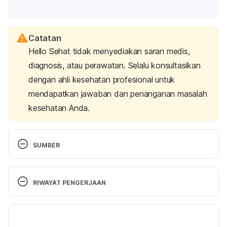
Catatan
Hello Sehat tidak menyediakan saran medis,
diagnosis, atau perawatan. Selalu konsultasikan
dengan ahli kesehatan profesional untuk
mendapatkan jawaban dan penanganan masalah
kesehatan Anda.
SUMBER
Hemorrhoids. (2023). Retrieved 7 April 2025, from 
https://www.mayoclinic.org/diseases-
RIWAYAT PENGERJAAN
conditions/hemorrhoids/symptoms-causes/syc-
20360268
Versi Terbaru
Eating, Diet, & Nutrition for Hemorrhoids – NIDDK. 
21/04/2025