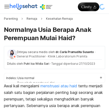
Parenting
Remaja
Kesehatan Remaja
Normalnya Usia Berapa Anak
Perempuan Mulai Haid?
Ditinjau secara medis oleh
dr. Carla Pramudita Susanto
·
General Practitioner
·
Klinik Laboratorium Pramita
Ditulis oleh
Putri Ica Widia Sari
·
Tanggal diperbarui 27/10/2023
Indeks:
Usia normal
Penyebab menstruasi dini
Awal kali mengalami
menstruasi atau haid
tentu menjadi
Tips untuk orangtua
salah satu bagian perjalanan penting bagi seorang anak
perempuan, tetapi sekaligus menghadirkan banyak
pertanyaan. Sebenarnya usia berapa anak perempuan