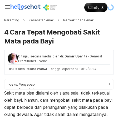
Parenting
Kesehatan Anak
Penyakit pada Anak
4 Cara Tepat Mengobati Sakit
Mata pada Bayi
Ditinjau secara medis oleh
dr. Damar Upahita
·
General
Practitioner
·
None
Ditulis oleh
Reikha Pratiwi
·
Tanggal diperbarui 10/12/2024
Indeks:
Penyebab
Pengobatan
Sakit mata bisa dialami oleh siapa saja, tidak terkecuali
Kapan harus ke dokter?
oleh bayi. Namun,
cara mengobati sakit mata pada bayi
dapat berbeda dari penanganan yang dilakukan pada
orang dewasa. Agar tidak salah dalam mengatasinya,