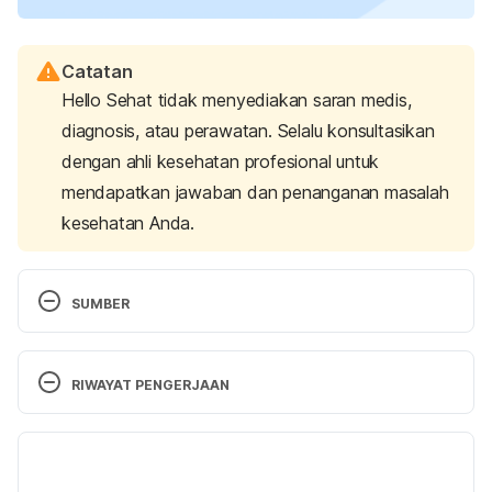
Catatan
Hello Sehat tidak menyediakan saran medis,
diagnosis, atau perawatan. Selalu konsultasikan
dengan ahli kesehatan profesional untuk
mendapatkan jawaban dan penanganan masalah
kesehatan Anda.
SUMBER
Conjunctivitis. (2022). Retrieved 4 December 2024, 
from https://raisingchildren.net.au/guides/a-z-
RIWAYAT PENGERJAAN
health-reference/conjunctivitis
Versi Terbaru
Sticky eye. (2022). Retrieved 4 December 2024, 
from 
10/12/2024