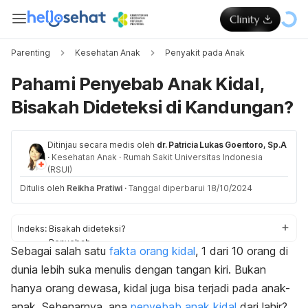
Parenting
Kesehatan Anak
Penyakit pada Anak
Pahami Penyebab Anak Kidal,
Bisakah Dideteksi di Kandungan?
Ditinjau secara medis oleh
dr. Patricia Lukas Goentoro, Sp.A
·
Kesehatan Anak
·
Rumah Sakit Universitas Indonesia
(RSUI)
Ditulis oleh
Reikha Pratiwi
·
Tanggal diperbarui 18/10/2024
Indeks:
Bisakah dideteksi?
Penyebab
Sebagai salah satu
fakta orang kidal
, 1 dari 10 orang di
Bisakah disembuhkan?
dunia lebih suka menulis dengan tangan kiri. Bukan
Tips
hanya orang dewasa, kidal juga bisa terjadi pada anak-
anak.
Sebenarnya, apa
penyebab anak kidal
dari lahir?