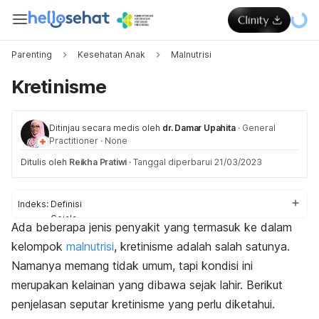
Parenting
Kesehatan Anak
Malnutrisi
Kretinisme
Ditinjau secara medis oleh
dr. Damar Upahita
·
General
Practitioner
·
None
Ditulis oleh
Reikha Pratiwi
·
Tanggal diperbarui 21/03/2023
Indeks:
Definisi
Gejala
Ada beberapa jenis penyakit yang termasuk ke dalam
Penyebab
kelompok
malnutrisi
, kretinisme adalah salah satunya.
Komplikasi
Diagnosis
Namanya memang tidak umum, tapi kondisi ini
Pengobatan
merupakan kelainan yang dibawa sejak lahir. Berikut
Pencegahan
penjelasan seputar kretinisme yang perlu diketahui.