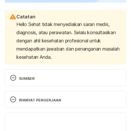
Catatan
Hello Sehat tidak menyediakan saran medis,
diagnosis, atau perawatan. Selalu konsultasikan
dengan ahli kesehatan profesional untuk
mendapatkan jawaban dan penanganan masalah
kesehatan Anda.
SUMBER
Congenital Hypothyroidism (for Parents) – Nemours 
KidsHealth. (2023). Retrieved 3 March 2023, from 
RIWAYAT PENGERJAAN
https://kidshealth.org/en/parents/congenital-
hypothyroidism.html
Versi Terbaru
Congenital Hypothyroidism | American Thyroid 
21/03/2023