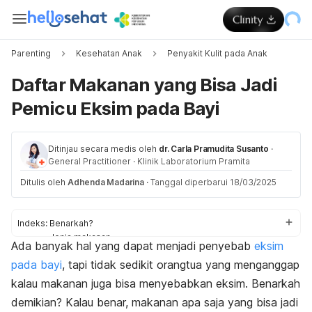
Parenting
Kesehatan Anak
Penyakit Kulit pada Anak
Daftar Makanan yang Bisa Jadi
Pemicu Eksim pada Bayi
Ditinjau secara medis oleh
dr. Carla Pramudita Susanto
·
General Practitioner
·
Klinik Laboratorium Pramita
Ditulis oleh
Adhenda Madarina
·
Tanggal diperbarui 18/03/2025
Indeks:
Benarkah?
Jenis makanan
Ada
banyak hal yang dapat menjadi penyebab
eksim
Makanan ibu menyusui
pada bayi
, tapi tidak sedikit orangtua yang menganggap
kalau makanan juga bisa menyebabkan eksim. Benarkah
demikian? Kalau benar, makanan apa saja yang bisa jadi