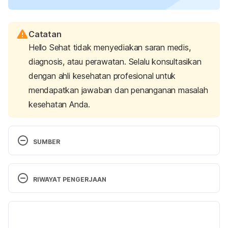
Catatan
Hello Sehat tidak menyediakan saran medis,
diagnosis, atau perawatan. Selalu konsultasikan
dengan ahli kesehatan profesional untuk
mendapatkan jawaban dan penanganan masalah
kesehatan Anda.
SUMBER
Anzilotti, A. W. (Ed.). (2023, June). 
Nightmares (for 
parents) – nemours kidshealth
. KidsHealth. 
RIWAYAT PENGERJAAN
Retrieved 4 December 2023, from 
https://kidshealth.org/en/parents/nightmare.html
Versi Terbaru
says:, K. B. (2021, April 21). 
Sleep anxiety in 
12/12/2023