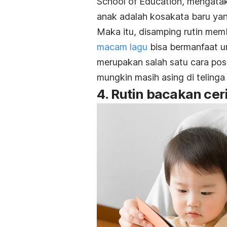
School of Education, mengata
anak adalah kosakata baru yan
Maka itu, disamping rutin mem
macam lagu
bisa bermanfaat u
merupakan salah satu cara pos
mungkin masih asing di telinga s
4. Rutin bacakan cer