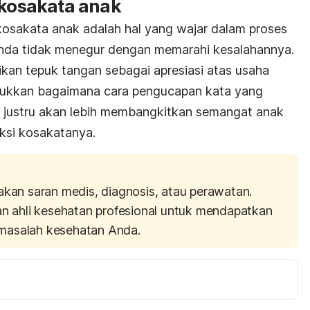
 kosakata anak
osakata anak adalah hal yang wajar dalam proses
nda tidak menegur dengan memarahi kesalahannya.
kan tepuk tangan sebagai apresiasi atas usaha
jukkan bagaimana cara pengucapan kata yang
f justru akan lebih membangkitkan semangat anak
ksi kosakatanya.
akan saran medis, diagnosis, atau perawatan.
an ahli kesehatan profesional untuk mendapatkan
masalah kesehatan Anda.
How Can I Help My Child Develop a Good Vocabulary? 