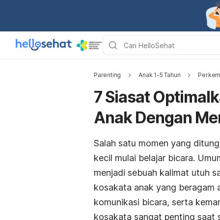
Parenting
Anak 1-5 Tahun
Perkem
7 Siasat Optima
Anak Dengan Me
Salah satu momen yang ditung
kecil mulai belajar bicara. U
menjadi sebuah kalimat utuh s
kosakata anak yang beragam
komunikasi bicara, serta kem
kosakata sangat penting saat si