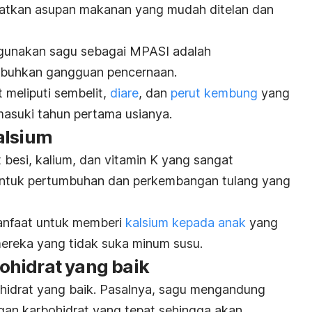
patkan asupan makanan yang mudah ditelan dan
ggunakan sagu sebagai MPASI adalah
buhkan gangguan pencernaan.
meliputi sembelit,
diare
, dan
perut kembung
yang
asuki tahun pertama usianya.
alsium
besi, kalium, dan vitamin K yang sangat
untuk pertumbuhan dan perkembangan tulang yang
rmanfaat untuk memberi
kalsium kepada anak
yang
mereka yang tidak suka minum susu.
hidrat yang baik
idrat yang baik. Pasalnya, sagu mengandung
gan karbohidrat yang tepat sehingga akan