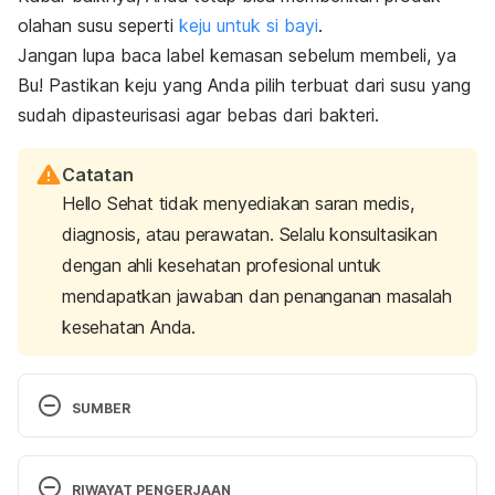
olahan susu seperti
keju untuk si bayi
.
Jangan lupa baca label kemasan sebelum membeli, ya
Bu! Pastikan keju yang Anda pilih terbuat dari susu yang
sudah dipasteurisasi agar bebas dari bakteri.
Catatan
Hello Sehat tidak menyediakan saran medis,
diagnosis, atau perawatan. Selalu konsultasikan
dengan ahli kesehatan profesional untuk
mendapatkan jawaban dan penanganan masalah
kesehatan Anda.
SUMBER
Pimpin, L., Kranz, S., Liu, E., Shulkin, M., 
Karageorgou, D., & Miller, V. et al. (2019). Effects of 
RIWAYAT PENGERJAAN