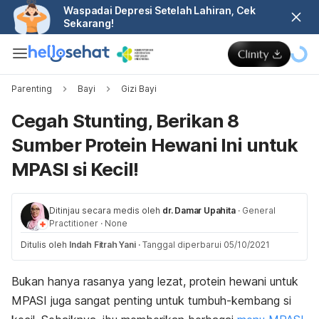
Waspadai Depresi Setelah Lahiran, Cek
Sekarang!
Parenting
Bayi
Gizi Bayi
Cegah Stunting, Berikan 8
Sumber Protein Hewani Ini untuk
MPASI si Kecil!
Ditinjau secara medis oleh
dr. Damar Upahita
·
General
Practitioner
·
None
Ditulis oleh
Indah Fitrah Yani
·
Tanggal diperbarui 05/10/2021
Bukan hanya rasanya yang lezat, protein hewani untuk
MPASI juga sangat penting untuk tumbuh-kembang si