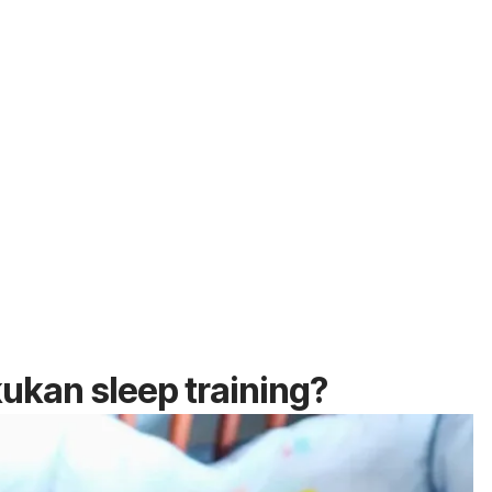
kukan
sleep
training
?