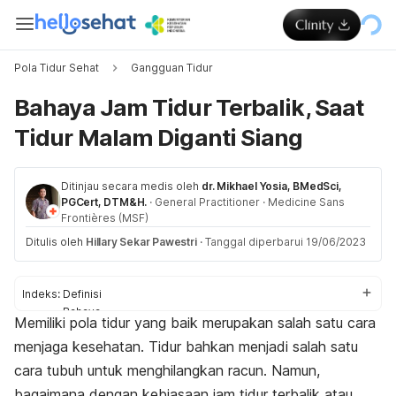
Pola Tidur Sehat
Gangguan Tidur
Bahaya Jam Tidur Terbalik, Saat
Tidur Malam Diganti Siang
Ditinjau secara medis oleh
dr. Mikhael Yosia, BMedSci,
PGCert, DTM&H.
·
General Practitioner
·
Medicine Sans
Frontières (MSF)
Ditulis oleh
Hillary Sekar Pawestri
·
Tanggal diperbarui 19/06/2023
Indeks:
Definisi
Bahaya
Memiliki pola tidur yang baik merupakan salah satu cara
Cara mengatasi
menjaga kesehatan. Tidur bahkan menjadi salah satu
cara tubuh untuk menghilangkan racun. Namun,
bagaimana dengan kebiasaan jam tidur terbalik atau