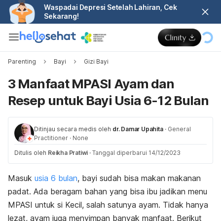
Waspadai Depresi Setelah Lahiran, Cek
Sekarang!
Parenting
Bayi
Gizi Bayi
3 Manfaat MPASI Ayam dan
Resep untuk Bayi Usia 6-12 Bulan
Ditinjau secara medis oleh
dr. Damar Upahita
·
General
Practitioner
·
None
Ditulis oleh
Reikha Pratiwi
·
Tanggal diperbarui 14/12/2023
Masuk
usia 6 bulan
, bayi sudah bisa makan makanan
padat. Ada beragam bahan yang bisa ibu jadikan menu
MPASI untuk si Kecil, salah satunya ayam. Tidak hanya
lezat, ayam juga menyimpan banyak manfaat. Berikut