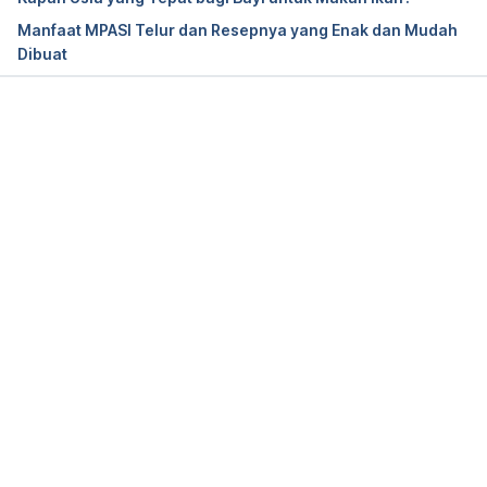
http://promkes.kemkes.go.id/?p=8940 
Manfaat MPASI Telur dan Resepnya yang Enak dan Mudah
Dibuat
Pemberian Makanan Pendamping ASI yang Tepat 
untuk Pencegahan Stunting. (n.d.). Retrieved 28 
February 2024, from 
https://yankes.kemkes.go.id/view_artikel/3121/pem
Memuat...
berian-makanan-pendamping-asi-yang-tepat-
untuk-pencegahan-stunting
Pemberian Makanan Pendamping Air Susu Ibu 
(MPASI). (n.d.). Retrieved 28 February 2024, from 
https://www.idai.or.id/artikel/klinik/asi/pemberian-
makanan-pendamping-air-susu-ibu-mpasi 