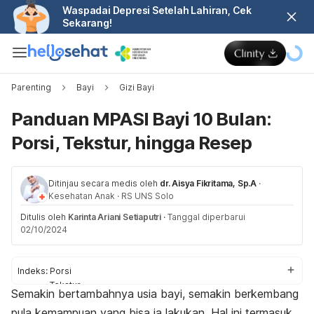
Waspadai Depresi Setelah Lahiran, Cek
Sekarang!
Parenting
Bayi
Gizi Bayi
Panduan MPASI Bayi 10 Bulan:
Porsi, Tekstur, hingga Resep
Ditinjau secara medis oleh
dr. Aisya Fikritama, Sp.A
·
Kesehatan Anak
·
RS UNS Solo
Ditulis oleh
Karinta Ariani Setiaputri
·
Tanggal diperbarui
02/10/2024
Indeks:
Porsi
Tekstur
Semakin bertambahnya usia bayi, semakin berkembang
Jadwal
pula kemampuan yang bisa ia lakukan. Hal ini termasuk
Jenis makanan