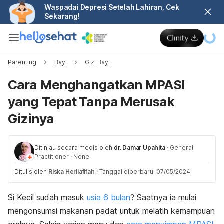
Waspadai Depresi Setelah Lahiran, Cek
Sekarang!
Parenting
Bayi
Gizi Bayi
Cara Menghangatkan MPASI
yang Tepat Tanpa Merusak
Gizinya
Ditinjau secara medis oleh
dr. Damar Upahita
·
General
Practitioner
·
None
Ditulis oleh
Riska Herliafifah
·
Tanggal diperbarui 07/05/2024
Si Kecil sudah masuk
usia 6 bulan
? Saatnya ia mulai
mengonsumsi makanan padat untuk melatih kemampuan