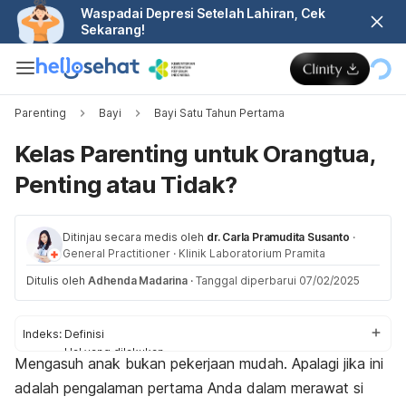
Waspadai Depresi Setelah Lahiran, Cek
Sekarang!
Parenting
Bayi
Bayi Satu Tahun Pertama
Kelas Parenting untuk Orangtua,
Penting atau Tidak?
Ditinjau secara medis oleh
dr. Carla Pramudita Susanto
·
General Practitioner
·
Klinik Laboratorium Pramita
Ditulis oleh
Adhenda Madarina
·
Tanggal diperbarui 07/02/2025
Indeks:
Definisi
Hal yang dilakukan
Mengasuh anak bukan pekerjaan mudah. Apalagi jika ini
Haruskah ikut?
adalah pengalaman pertama Anda dalam merawat si
Manfaat