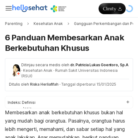
Parenting
Kesehatan Anak
Gangguan Perkembangan dan Peri
6 Panduan Membesarkan Anak
Berkebutuhan Khusus
Ditinjau secara medis oleh
dr. Patricia Lukas Goentoro, Sp.A
·
Kesehatan Anak
·
Rumah Sakit Universitas Indonesia
(RSUI)
Ditulis oleh
Riska Herliafifah
·
Tanggal diperbarui 15/01/2025
Indeks:
Definisi
Jenis
Membesarkan anak berkebutuhan khusus bukan hal
Panduan
yang mudah bagi orangtua. Pasalnya, orangtua harus
lebih mengerti, memahami, dan sabar setiap hal yang
anak lakukan. Agar memudahkan, berikut panduan