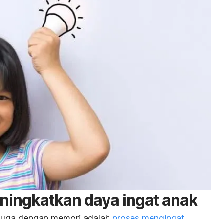
ningkatkan daya ingat anak
 juga dengan memori adalah
proses mengingat
,