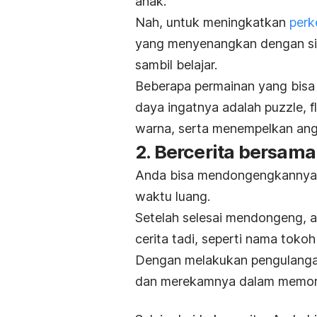
anak.
Nah, untuk meningkatkan
per
yang menyenangkan dengan si 
sambil belajar.
Beberapa permainan yang bisa
daya ingatnya adalah
puzzle
,
f
warna, serta menempelkan angk
2. Bercerita bersama
Anda bisa mendongengkannya b
waktu luang.
Setelah selesai mendongeng, aj
cerita tadi, seperti nama toko
Dengan melakukan pengulanga
dan merekamnya dalam memori