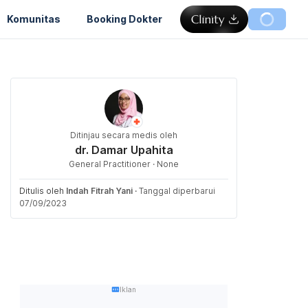
Komunitas
Booking Dokter
Ditinjau secara medis oleh
dr. Damar Upahita
General Practitioner · None
Ditulis oleh
Indah Fitrah Yani
·
Tanggal diperbarui
07/09/2023
Iklan