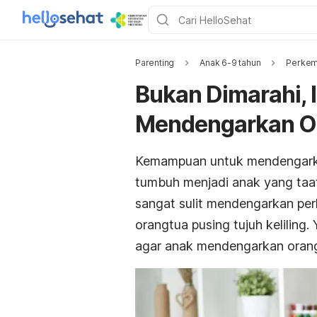
Parenting
Anak 6-9 tahun
Perkem
Bukan Dimarahi, 
Mendengarkan O
Kemampuan untuk mendengarkan n
tumbuh menjadi anak yang taa
sangat sulit mendengarkan per
orangtua pusing tujuh keliling.
agar anak mendengarkan oran