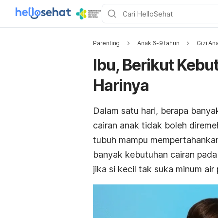
Parenting
Anak 6-9 tahun
Gizi An
Ibu, Berikut Keb
Harinya
Dalam satu hari, berapa bany
cairan anak tidak boleh direm
tubuh mampu mempertahankan f
banyak kebutuhan cairan pada 
jika si kecil tak suka minum ai