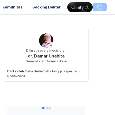
Komunitas
Booking Dokter
Ditinjau secara medis oleh
dr. Damar Upahita
General Practitioner · None
Ditulis oleh
Riska Herliafifah
·
Tanggal diperbarui
07/09/2023
Iklan