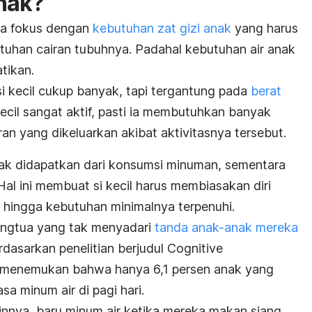
nak?
ya fokus dengan
kebutuhan zat gizi anak
yang harus
uhan cairan tubuhnya. Padahal kebutuhan air anak
tikan.
i kecil cukup banyak, tapi tergantung pada
berat
i kecil sangat aktif, pasti ia membutuhkan banyak
an yang dikeluarkan akibat aktivitasnya tersebut.
nak didapatkan dari konsumsi minuman, sementara
Hal ini membuat si kecil harus membiasakan diri
a hingga kebutuhan minimalnya terpenuhi.
ngtua yang tak menyadari
tanda anak-anak mereka
rdasarkan penelitian berjudul
Cognitive
menemukan bahwa hanya 6,1 persen anak yang
sa minum air di pagi hari.
innya, baru minum air ketika mereka makan siang