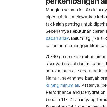
perkembangan a
Mungkin selama ini, Anda han
dipenuhi dan melewatkan kebut
tak kalah penting untuk diperha
Sebenarnya kebutuhan cairan s
badan anak
. Belum lagi jika s
cairan untuk menggantikan cair
70-80 persen kebutuhan air a
sisanya berasal dari makanan. 
untuk minum air secara berkal
Namun, sayangnya banyak ora
kurang minum air
. Pasalnya, be
Performance and Dehydration
berusia 11-12 tahun yang terbia
Sementara 24,4 persen anak la