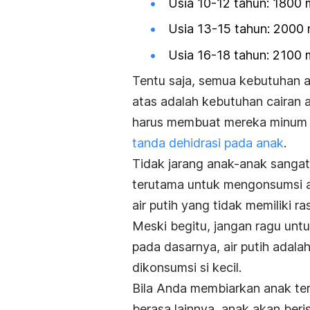
Usia 10-12 tahun: 1800 m
Usia 13-15 tahun: 2000 m
Usia 16-18 tahun: 2100 m
Tentu saja, semua kebutuhan ai
atas adalah kebutuhan cairan 
harus membuat mereka minum le
tanda dehidrasi pada anak
.
Tidak jarang anak-anak sangat 
terutama untuk mengonsumsi air
air putih yang tidak memiliki
Meski begitu, jangan ragu unt
pada dasarnya, air putih adala
dikonsumsi si kecil.
Bila Anda membiarkan anak te
berasa lainnya, anak akan beris