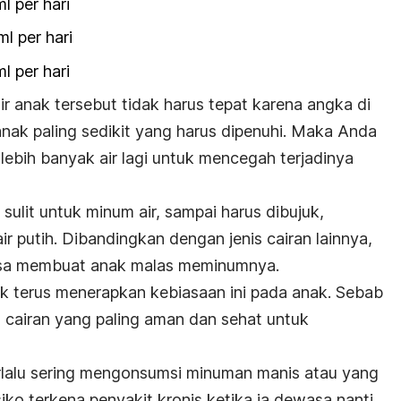
l per hari
l per hari
l per hari
r anak tersebut tidak harus tepat karena angka di
anak paling sedikit yang harus dipenuhi. Maka Anda
bih banyak air lagi untuk mencegah terjadinya
sulit untuk minum air, sampai harus dibujuk,
 putih. Dibandingkan dengan jenis cairan lainnya,
 rasa membuat anak malas meminumnya.
uk terus menerapkan kebiasaan ini pada anak. Sebab
h cairan yang paling aman dan sehat untuk
rlalu sering mengonsumsi minuman manis atau yang
iko terkena penyakit kronis ketika ia dewasa nanti.