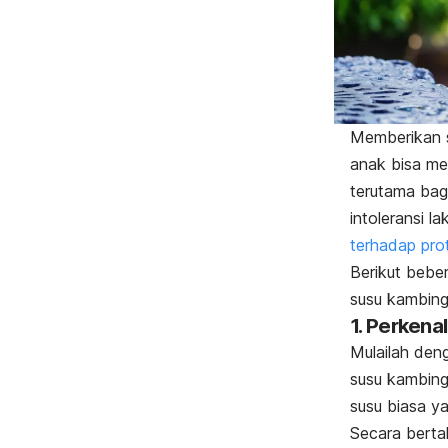
Memberikan 
anak bisa men
terutama bag
intoleransi l
terhadap prot
Berikut bebe
susu kambin
1. Perkena
Mulailah den
susu kambin
susu biasa y
Secara berta