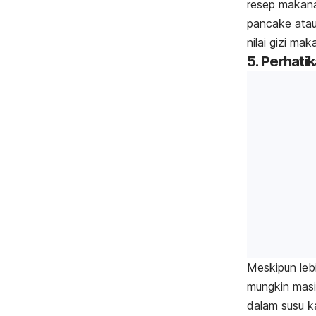
resep makanan
pancake
atau
nilai gizi mak
5. Perhati
Meskipun leb
mungkin masih
dalam susu k