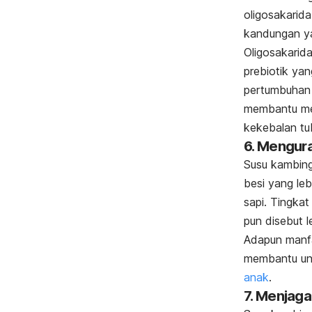
oligosakarida
kandungan y
Oligosakarida
prebiotik ya
pertumbuhan 
membantu me
kekebalan tu
6. Mengura
Susu kambin
besi yang le
sapi. Tingka
pun disebut le
Adapun manfa
membantu u
anak
.
7. Menjaga