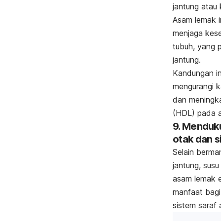
jantung atau 
Asam lemak i
menjaga kese
tubuh, yang 
jantung.
Kandungan in
mengurangi k
dan meningka
(HDL) pada 
9. Mendu
otak dan s
Selain berma
jantung, sus
asam lemak es
manfaat bag
sistem saraf 