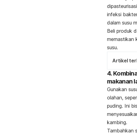
dipasteurisas
infeksi bakte
dalam susu m
Beli produk 
memastikan k
susu.
Artikel ter
4. Kombin
makanan l
Gunakan sus
olahan, seper
puding. Ini 
menyesuaikan
kambing.
Tambahkan s