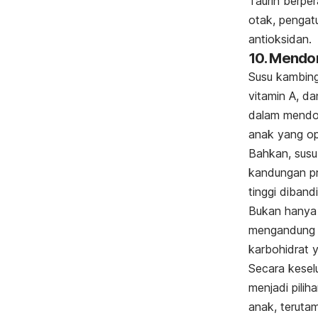
Taurin berpe
otak, pengat
antioksidan.
10. Mendo
Susu kambin
vitamin A, da
dalam mendo
anak yang op
Bahkan, susu
kandungan pr
tinggi diband
Bukan hanya 
mengandung 
karbohidrat y
Secara kesel
menjadi pilih
anak, teruta