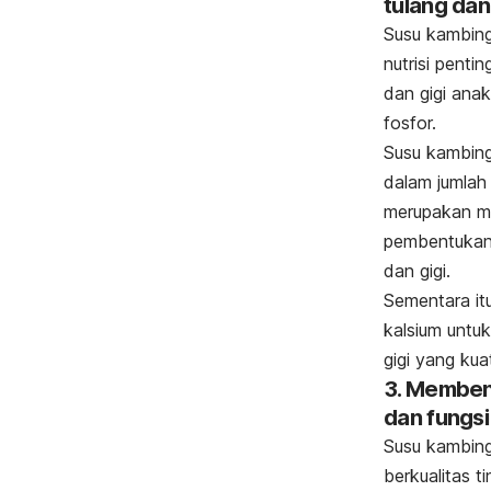
tulang dan
Susu kambin
nutrisi penti
dan gigi anak
fosfor.
Susu kambin
dalam jumlah 
merupakan mi
pembentukan 
dan gigi.
Sementara it
kalsium untu
gigi yang kua
3. Memben
dan fungsi
Susu kambin
berkualitas t