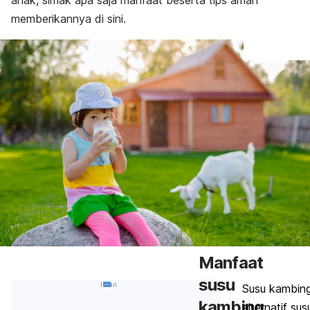
anak, simak apa saja manfaat beserta tips aman
memberikannya di sini.
Manfaat
susu
Iklan
Susu kambing
kambing
alternatif su