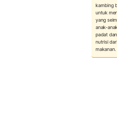
kambing b
untuk menj
yang seim
anak-ana
padat dan
nutrisi da
makanan.