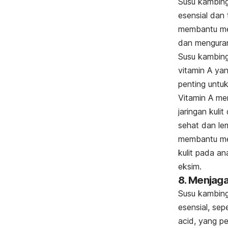
Susu kambin
esensial dan 
membantu men
dan menguran
Susu kambing
vitamin A yan
penting untuk
Vitamin A m
jaringan kuli
sehat dan lem
membantu men
kulit pada an
eksim.
8. Menjag
Susu kambin
esensial, sepe
acid
, yang p