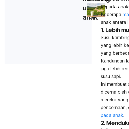
untuk
kepada anak-
Beberapa
ma
anak
anak antara l
1. Lebih m
Susu kambin
yang lebih ke
yang berbeda 
Kandungan l
juga lebih r
susu sapi.
Ini membuat 
dicerna oleh
mereka yang 
pencernaan, 
pada anak
.
2. Menduk