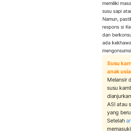
memiliki mas
susu sapi atau
Namun, past
respons si K
dan berkonsu
ada kekhawat
mengonsumsi
Susu kam
anak usi
Melansir 
susu kamb
dianjurka
ASI atau 
yang beru
Setelah
a
memasuki 