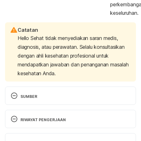
perkembanga
keseluruhan.
Catatan
Hello Sehat tidak menyediakan saran medis,
diagnosis, atau perawatan. Selalu konsultasikan
dengan ahli kesehatan profesional untuk
mendapatkan jawaban dan penanganan masalah
kesehatan Anda.
SUMBER
Cleveland Clinic. (2024). Is Goat Milk Safe for 
Babies? Retrieved 29 May 2024, from 
RIWAYAT PENGERJAAN
https://health.clevelandclinic.org/goats-milk-for-
babies
Versi Terbaru