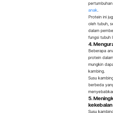
pertumbuha
anak
.
Protein ini j
oleh tubuh,
dalam pemben
fungsi tubuh 
4. Menguran
Beberapa ana
protein dalam
mungkin dapa
kambing.
Susu kambing 
berbeda yan
menyebabkan 
5. Mening
kekebalan
Susu kambin