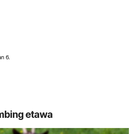
n 6.
mbing etawa