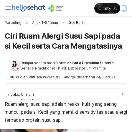
Parenting
Anak 1-5 Tahun
Gizi Balita
Ciri Ruam Alergi Susu Sapi pada
si Kecil serta Cara Mengatasinya
Ditinjau secara medis oleh
dr. Carla Pramudita Susanto
·
General Practitioner
·
Klinik Laboratorium Pramita
Ditulis oleh
Putri Ica Widia Sari
·
Tanggal diperbarui 24/05/2024
Indeks:
Ciri-ciri
Penyebab
Ruam alergi susu sapi adalah reaksi kulit yang sering
Cara mengatasi
muncul pada si Kecil yang memiliki sensitivitas atau alergi
terhadap protein susu sapi.