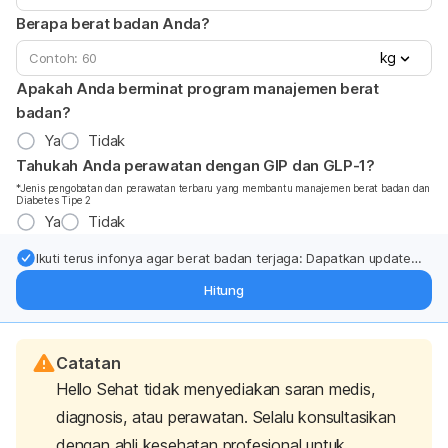
Berapa berat badan Anda?
kg
Apakah Anda berminat program manajemen berat
badan?
Ya
Tidak
Tahukah Anda perawatan dengan GIP dan GLP-1?
*Jenis pengobatan dan perawatan terbaru yang membantu manajemen berat badan dan
Diabetes Tipe 2
Ya
Tidak
Ikuti terus infonya agar berat badan terjaga: Dapatkan update
dari pakar mengenai dukungan dan perawatan berat badan
Hitung
langsung ke inbox Anda.
Catatan
Hello Sehat tidak menyediakan saran medis,
diagnosis, atau perawatan. Selalu konsultasikan
dengan ahli kesehatan profesional untuk