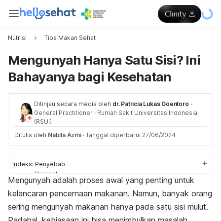
Nutrisi
Tips Makan Sehat
Mengunyah Hanya Satu Sisi? Ini
Bahayanya bagi Kesehatan
Ditinjau secara medis oleh
dr. Patricia Lukas Goentoro
·
General Practitioner
·
Rumah Sakit Universitas Indonesia
(RSUI)
Ditulis oleh
Nabila Azmi
·
Tanggal diperbarui 27/06/2024
Indeks:
Penyebab
Dampak
Mengunyah
adalah proses awal yang penting untuk
Cara mencegah
kelancaran pencernaan makanan. Namun, banyak orang
sering mengunyah makanan hanya pada satu sisi mulut.
Padahal, kebiasaan ini bisa menimbulkan masalah