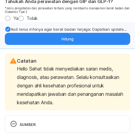
Tahukah Anda perawatan dengan GIP dan GLP-1?
*Jenis pengobatan dan perawatan terbaru yang membantu manajemen berat badan dan
Diabetes Tipe 2
Ya
Tidak
Ikuti terus infonya agar berat badan terjaga: Dapatkan update
dari pakar mengenai dukungan dan perawatan berat badan
Hitung
langsung ke inbox Anda.
Catatan
Hello Sehat tidak menyediakan saran medis,
diagnosis, atau perawatan. Selalu konsultasikan
dengan ahli kesehatan profesional untuk
mendapatkan jawaban dan penanganan masalah
kesehatan Anda.
SUMBER