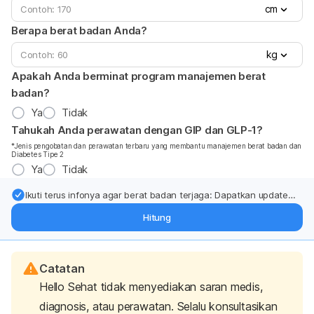
cm
Berapa berat badan Anda?
kg
Apakah Anda berminat program manajemen berat
badan?
Ya
Tidak
Tahukah Anda perawatan dengan GIP dan GLP-1?
*Jenis pengobatan dan perawatan terbaru yang membantu manajemen berat badan dan
Diabetes Tipe 2
Ya
Tidak
Ikuti terus infonya agar berat badan terjaga: Dapatkan update
dari pakar mengenai dukungan dan perawatan berat badan
Hitung
langsung ke inbox Anda.
Catatan
Hello Sehat tidak menyediakan saran medis,
diagnosis, atau perawatan. Selalu konsultasikan