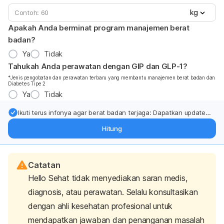
kg
Apakah Anda berminat program manajemen berat
badan?
Ya
Tidak
Tahukah Anda perawatan dengan GIP dan GLP-1?
*Jenis pengobatan dan perawatan terbaru yang membantu manajemen berat badan dan
Diabetes Tipe 2
Ya
Tidak
Ikuti terus infonya agar berat badan terjaga: Dapatkan update
dari pakar mengenai dukungan dan perawatan berat badan
Hitung
langsung ke inbox Anda.
Catatan
Hello Sehat tidak menyediakan saran medis,
diagnosis, atau perawatan. Selalu konsultasikan
dengan ahli kesehatan profesional untuk
mendapatkan jawaban dan penanganan masalah