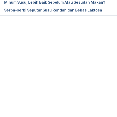
Minum Susu, Lebih Baik Sebelum Atau Sesudah Makan?
the-health-of-soy-milk-vs-cow-milk/
Serba-serbi Seputar Susu Rendah dan Bebas Laktosa
Which milk is best? Almond, hemp, oat, soy, or 
cow’s milk. (2020). Retrieved 19 March 2020, from 
Memuat...
https://www.medicalnewstoday.com/articles/3254
25#summary
Nutrient Content of Milk Varieties | MilkFacts.info. 
(2020). Retrieved 19 March 2020, from 
http://www.milkfacts.info/Nutrition%20Facts/Nutrie
nt%20Content.htm
Nutritional Comparison: Soymilk vs. Cow’s Milk. 
(2012). Retrieved 19 March 2020, from 
https://www.onegreenplanet.org/natural-