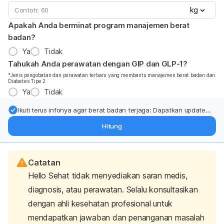
kg
Apakah Anda berminat program manajemen berat
badan?
Ya
Tidak
Tahukah Anda perawatan dengan GIP dan GLP-1?
*Jenis pengobatan dan perawatan terbaru yang membantu manajemen berat badan dan
Diabetes Tipe 2
Ya
Tidak
Ikuti terus infonya agar berat badan terjaga: Dapatkan update
dari pakar mengenai dukungan dan perawatan berat badan
Hitung
langsung ke inbox Anda.
Catatan
Hello Sehat tidak menyediakan saran medis,
diagnosis, atau perawatan. Selalu konsultasikan
dengan ahli kesehatan profesional untuk
mendapatkan jawaban dan penanganan masalah