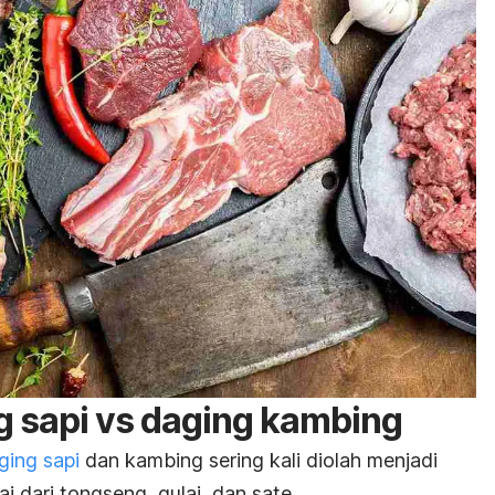
 sapi vs daging kambing
ging sapi
dan kambing sering kali diolah menjadi
i dari tongseng, gulai, dan sate.