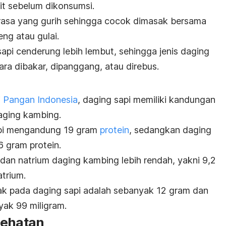
it sebelum dikonsumsi.
 rasa yang gurih sehingga cocok dimasak bersama
ng atau gulai.
sapi cenderung lebih lembut, sehingga jenis daging
ra dibakar, dipanggang, atau direbus.
 Pangan Indonesia
, daging sapi memiliki kandungan
daging kambing.
pi mengandung 19 gram
protein
, sedangkan daging
 gram protein.
dan natrium daging kambing lebih rendah, yakni 9,2
trium.
ak pada daging sapi adalah sebanyak 12 gram dan
ak 99 miligram.
sehatan