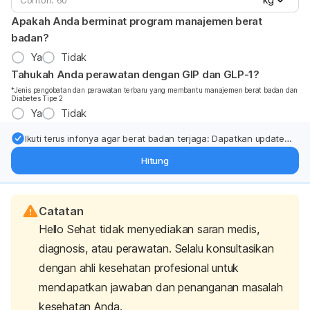
Apakah Anda berminat program manajemen berat
badan?
Ya
Tidak
Tahukah Anda perawatan dengan GIP dan GLP-1?
*Jenis pengobatan dan perawatan terbaru yang membantu manajemen berat badan dan
Diabetes Tipe 2
Ya
Tidak
Ikuti terus infonya agar berat badan terjaga: Dapatkan update
dari pakar mengenai dukungan dan perawatan berat badan
Hitung
langsung ke inbox Anda.
Catatan
Hello Sehat tidak menyediakan saran medis,
diagnosis, atau perawatan. Selalu konsultasikan
dengan ahli kesehatan profesional untuk
mendapatkan jawaban dan penanganan masalah
kesehatan Anda.