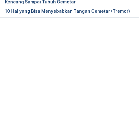
Kencang Sampai Tubuh Gemetar
10.2174/1570159×13666141210215655
10 Hal yang Bisa Menyebabkan Tangan Gemetar (Tremor)
Coffee. (2019). Retrieved 22 November 2022, from 
https://www.hsph.harvard.edu/nutritionsource/food
-features/coffee/
Memuat...
Cornelis, M. (2019). The Impact of Caffeine and 
Coffee on Human Health. Nutrients, 11(2), 416. 
doi: 
10.3390/nu11020416
Caffeine: How Long it Lasts, How Much & 
Withdrawals . (2022). Retrieved 22 November 
2022, from 
https://my.clevelandclinic.org/health/articles/15496
-caffeine-how-to-hack-it-and-how-to-quit-it
Chocolate dark – Food Data Central. US 
Department of Agriculture. Retrieved 22 November 