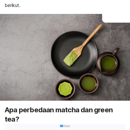
berikut.
Apa perbedaan
matcha
dan
green
tea
?
Iklan