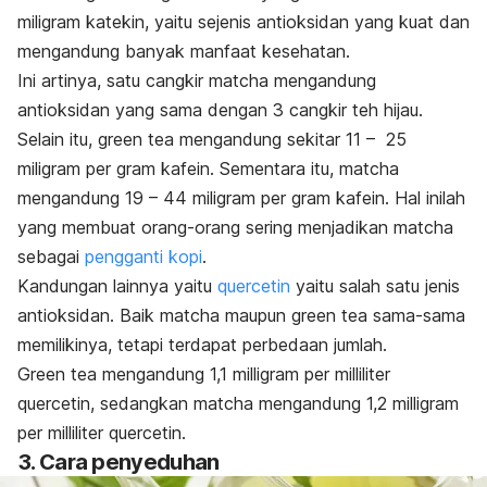
miligram katekin, yaitu sejenis
antioksidan
yang kuat dan
mengandung banyak manfaat kesehatan.
Ini artinya, satu cangkir
matcha
mengandung
antioksidan yang sama dengan 3 cangkir teh hijau.
Selain itu,
green tea
mengandung sekitar 11 – 25
miligram per gram
kafein
. Sementara itu,
matcha
mengandung 19 – 44 miligram per gram kafein. Hal inilah
yang membuat orang-orang sering menjadikan
matcha
sebagai
pengganti kopi
.
Kandungan lainnya yaitu
quercetin
yaitu salah satu jenis
antioksidan. Baik
matcha
maupun
green tea
sama-sama
memilikinya, tetapi terdapat perbedaan jumlah.
Green tea
mengandung 1,1 milligram per milliliter
quercetin
, sedangkan
matcha
mengandung 1,2 milligram
per milliliter
quercetin
.
3. Cara penyeduhan