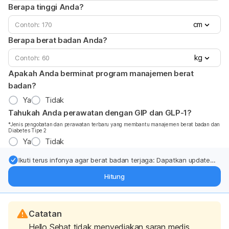
Berapa tinggi Anda?
cm
Berapa berat badan Anda?
kg
Apakah Anda berminat program manajemen berat
badan?
Ya
Tidak
Tahukah Anda perawatan dengan GIP dan GLP-1?
*Jenis pengobatan dan perawatan terbaru yang membantu manajemen berat badan dan
Diabetes Tipe 2
Ya
Tidak
Ikuti terus infonya agar berat badan terjaga: Dapatkan update
dari pakar mengenai dukungan dan perawatan berat badan
Hitung
langsung ke inbox Anda.
Catatan
Hello Sehat tidak menyediakan saran medis,