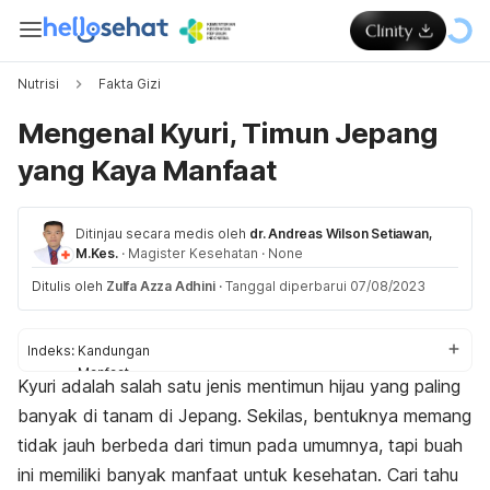
Nutrisi
Fakta Gizi
Mengenal Kyuri, Timun Jepang
yang Kaya Manfaat
Ditinjau secara medis oleh
dr. Andreas Wilson Setiawan,
M.Kes.
·
Magister Kesehatan
·
None
Ditulis oleh
Zulfa Azza Adhini
·
Tanggal diperbarui 07/08/2023
Indeks:
Kandungan
Manfaat
Kyuri
adalah salah satu jenis mentimun hijau yang paling
Efek samping
banyak di tanam di Jepang. Sekilas, bentuknya memang
tidak jauh berbeda dari timun pada umumnya, tapi buah
ini memiliki banyak manfaat untuk kesehatan. Cari tahu