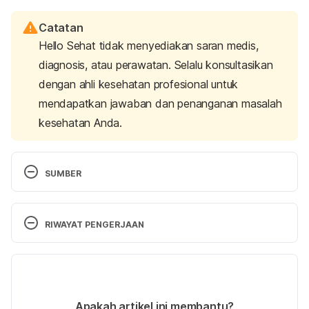
Catatan
Hello Sehat tidak menyediakan saran medis,
diagnosis, atau perawatan. Selalu konsultasikan
dengan ahli kesehatan profesional untuk
mendapatkan jawaban dan penanganan masalah
kesehatan Anda.
SUMBER
FoodData Central. U.S. Departement of Agricultural 
Research Service. (2022). Retrieved 21 July 2023, 
RIWAYAT PENGERJAAN
from 
https://fdc.nal.usda.gov/fdc-app.html#/food-
details/2346406/nutrients
Versi Terbaru
6 Health Benefit of Cucumbers. (2023). Retrieved 
07/08/2023
21 July 2023, from 
Ditulis oleh 
Zulfa Azza Adhini
Apakah artikel ini membantu?