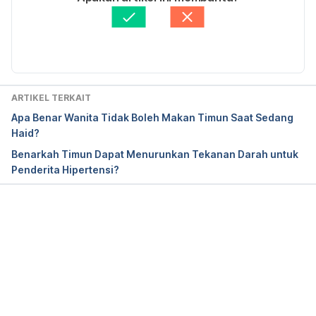
https://health.clevelandclinic.org/benefits-of-
Ditinjau secara medis oleh
dr. Andreas Wilson 
cucumbers/ 
Setiawan, M.Kes.
Diperbarui oleh: 
Fidhia Kemala
Atta AH, Saad SA, Atta SA, Mouneir SM, Nasr SM, 
Desouky HM, Shaker HM. Cucumis sativus and 
Cucurbita maxima extract attenuate diabetes 
ARTIKEL TERKAIT
induced hepatic and pancreatic injury in a rat 
Apa Benar Wanita Tidak Boleh Makan Timun Saat Sedang
model. 
Journal Physiol Pharmacol
. 2020 Aug;71(4), 
Haid?
from 
https://pubmed.ncbi.nlm.nih.gov/33214339/
Benarkah Timun Dapat Menurunkan Tekanan Darah untuk
Penderita Hipertensi?
Dai, S., Wang, C., Zhao, X., Ma, C., Fu, K., & Liu, Y. 
et al. (2023). Cucurbitacin B: A review of its 
pharmacology, toxicity, and pharmacokinetics. 
Pharmacological Research
, from 
Memuat...
https://www.sciencedirect.com/science/article
/
S. Vimala , P. Mangalagowri, Mubarak Ali, Nivetha, 
Amutha, Banupriya. Effectiveness of Cucumber in 
reduction of Blood Pressure among hypertensive 