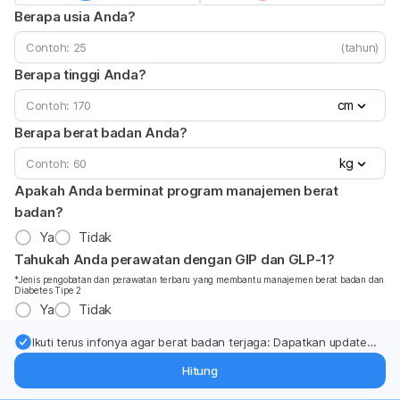
Berapa usia Anda?
(tahun)
Berapa tinggi Anda?
cm
Berapa berat badan Anda?
kg
Apakah Anda berminat program manajemen berat
badan?
Ya
Tidak
Tahukah Anda perawatan dengan GIP dan GLP-1?
*Jenis pengobatan dan perawatan terbaru yang membantu manajemen berat badan dan
Diabetes Tipe 2
Ya
Tidak
Ikuti terus infonya agar berat badan terjaga: Dapatkan update
dari pakar mengenai dukungan dan perawatan berat badan
Hitung
langsung ke inbox Anda.