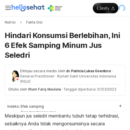
Nutrisi
Fakta Gizi
Hindari Konsumsi Berlebihan, Ini
6 Efek Samping Minum Jus
Seledri
Ditinjau secara medis oleh
dr. Patricia Lukas Goentoro
·
General Practitioner
·
Rumah Sakit Universitas Indonesia
(RSUI)
Ditulis oleh
Ilham Fariq Maulana
·
Tanggal diperbarui 31/03/2023
Indeks:
Efek samping
Cara tepat konsumsi
Meskipun jus seledri membantu tubuh tetap terhidrasi,
sebaiknya Anda tidak mengonsumsinya secara