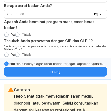
Berapa berat badan Anda?
kg
Apakah Anda berminat program manajemen berat
badan?
Ya
Tidak
Tahukah Anda perawatan dengan GIP dan GLP-1?
*Jenis pengobatan dan perawatan terbaru yang membantu manajemen berat badan dan
Diabetes Tipe 2
Ya
Tidak
Ikuti terus infonya agar berat badan terjaga: Dapatkan update
dari pakar mengenai dukungan dan perawatan berat badan
Hitung
langsung ke inbox Anda.
Catatan
Hello Sehat tidak menyediakan saran medis,
diagnosis, atau perawatan. Selalu konsultasikan
dengan ahli kesehatan profesional untuk