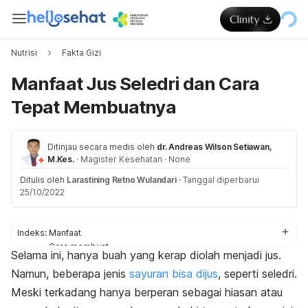
Nutrisi
Fakta Gizi
Manfaat Jus Seledri dan Cara
Tepat Membuatnya
Ditinjau secara medis oleh
dr. Andreas Wilson Setiawan,
M.Kes.
·
Magister Kesehatan
·
None
Ditulis oleh
Larastining Retno Wulandari
·
Tanggal diperbarui
25/10/2022
Indeks:
Manfaat
Cara membuat
Selama ini, hanya buah yang kerap diolah menjadi jus.
Peringatan
Namun, beberapa jenis
sayuran bisa dijus
, seperti seledri.
Meski terkadang hanya berperan sebagai hiasan atau