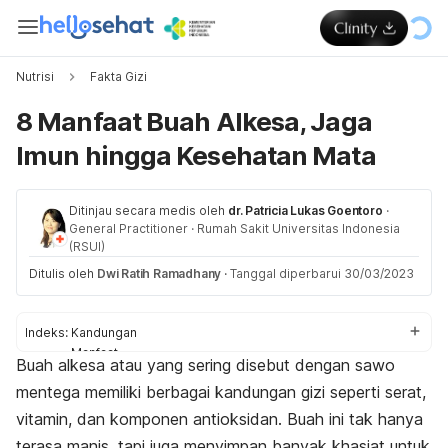
Nutrisi
Fakta Gizi
8 Manfaat Buah Alkesa, Jaga
Imun hingga Kesehatan Mata
Ditinjau secara medis oleh
dr. Patricia Lukas Goentoro
·
General Practitioner
·
Rumah Sakit Universitas Indonesia
(RSUI)
Ditulis oleh
Dwi Ratih Ramadhany
·
Tanggal diperbarui 30/03/2023
Indeks:
Kandungan
Manfaat
Buah alkesa atau yang sering disebut dengan sawo
Efek samping
mentega memiliki berbagai kandungan gizi seperti serat,
Cara konsumsi
vitamin, dan komponen antioksidan. Buah ini tak hanya
terasa manis, tapi juga menyimpan banyak khasiat untuk