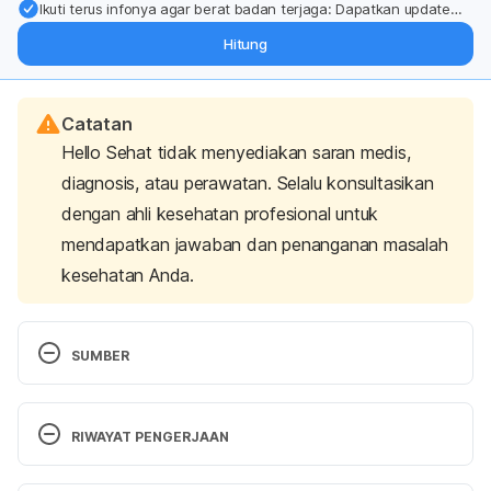
Ikuti terus infonya agar berat badan terjaga: Dapatkan update
dari pakar mengenai dukungan dan perawatan berat badan
Hitung
langsung ke inbox Anda.
Catatan
Hello Sehat tidak menyediakan saran medis,
diagnosis, atau perawatan. Selalu konsultasikan
dengan ahli kesehatan profesional untuk
mendapatkan jawaban dan penanganan masalah
kesehatan Anda.
SUMBER
RIWAYAT PENGERJAAN
LIVESTRONG.COM. (2017). What Are the Most 
Nutritious Vegetables to Juice?. [online] Available 
Versi Terbaru