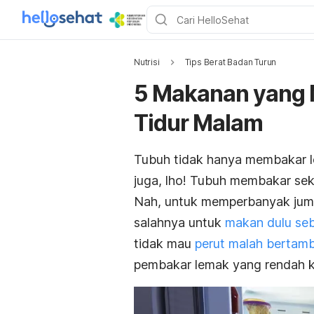
Nutrisi
Tips Berat Badan Turun
5 Makanan yang 
Tidur Malam
Tubuh tidak hanya membakar le
juga, lho! Tubuh membakar seki
Nah, untuk memperbanyak juml
salahnya untuk
makan dulu seb
tidak mau
perut malah bertamb
pembakar lemak yang rendah kal