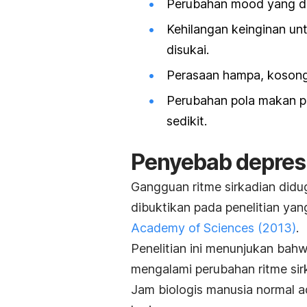
Perubahan
mood
yang dr
Kehilangan keinginan unt
disukai.
Perasaan hampa, kosong,
Perubahan pola makan pa
sedikit.
Penyebab depresi
Gangguan ritme sirkadian didug
dibuktikan pada penelitian yan
Academy of Sciences
(2013)
.
Penelitian ini menunjukan ba
mengalami perubahan ritme sir
Jam biologis manusia normal ad