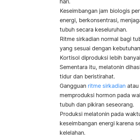
hari.
Keseimbangan jam biologis pe
energi, berkonsentrasi, menj
tubuh secara keseluruhan.
Ritme sirkadian normal bagi tu
yang sesuai dengan kebutuhan,
Kortisol diproduksi lebih bany
Sementara itu, melatonin dihas
tidur dan beristirahat.
Gangguan
ritme sirkadian
atau 
memproduksi hormon pada waktu
tubuh dan pikiran seseorang.
Produksi melatonin pada wakt
keseimbangan energi karena s
kelelahan.