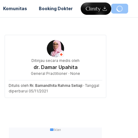
Komunitas
Booking Dokter
Ditinjau secara medis oleh
dr. Damar Upahita
General Practitioner · None
Ditulis oleh
Rr. Bamandhita Rahma Setiaji
·
Tanggal
diperbarui 05/11/2021
Iklan