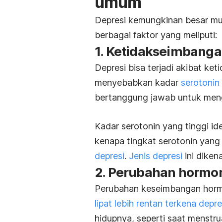
umum
Depresi kemungkinan besar munc
berbagai faktor yang meliputi:
1. Ketidakseimbanga
Depresi bisa terjadi akibat ke
menyebabkan kadar
serotonin
bertanggung jawab untuk men
Kadar serotonin yang tinggi id
kenapa tingkat serotonin yan
depresi
.
Jenis depresi
ini dikena
2. Perubahan hormo
Perubahan keseimbangan hormo
lipat lebih rentan terkena depre
hidupnya, seperti saat menstrua