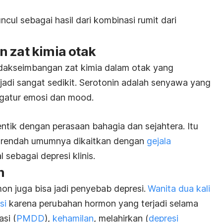
ul sebagai hasil dari kombinasi rumit dari
n zat kimia otak
tidakseimbangan zat kimia dalam otak yang
jadi sangat sedikit. Serotonin adalah senyawa yang
gatur emosi dan
mood.
entik dengan perasaan bahagia dan sejahtera. Itu
g rendah umumnya dikaitkan dengan
gejala
l sebagai depresi klinis.
n
n juga bisa jadi penyebab depresi.
Wanita dua kali
si
karena perubahan hormon yang terjadi selama
si (
PMDD
),
kehamilan
, melahirkan (
depresi