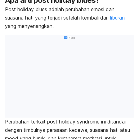
Apa arti
post holiday blues
?
Post holiday blues
adalah perubahan emosi dan
suasana hati yang terjadi setelah kembali dari
liburan
yang menyenangkan.
Iklan
Perubahan terkait
post holiday syndrome
ini ditandai
dengan timbulnya perasaan kecewa, suasana hati atau
mood
yang
buruk, dan kurangnya motivasi untuk