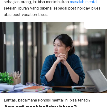
Cara mengatasi
sebagian orang, ini bisa menimbulkan
masalah mental
setelah liburan yang dikenal sebagai
post holiday blues
atau
post vacation blues
.
Lantas, bagaimana kondisi mental ini bisa terjadi?