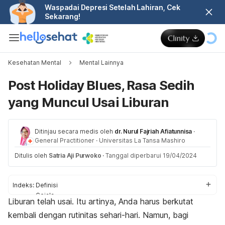
Waspadai Depresi Setelah Lahiran, Cek
Sekarang!
Kesehatan Mental
Mental Lainnya
Post Holiday Blues, Rasa Sedih
yang Muncul Usai Liburan
Ditinjau secara medis oleh
dr. Nurul Fajriah Afiatunnisa
·
General Practitioner
·
Universitas La Tansa Mashiro
Ditulis oleh
Satria Aji Purwoko
·
Tanggal diperbarui 19/04/2024
Indeks:
Definisi
Gejala
Liburan telah usai. Itu artinya, Anda harus berkutat
Penyebab
kembali dengan rutinitas sehari-hari. Namun, bagi
Faktor risiko