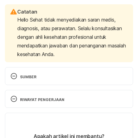
Catatan
Hello Sehat tidak menyediakan saran medis,
diagnosis, atau perawatan. Selalu konsultasikan
dengan ahli kesehatan profesional untuk
mendapatkan jawaban dan penanganan masalah
kesehatan Anda.
SUMBER
Ego. 
(2018). American Psychological Association. 
Retrieved June 5, 2025, from 
RIWAYAT PENGERJAAN
https://dictionary.apa.org/ego
Versi Terbaru
Id, ego, & superego.
 (2023). Simply Psychology. 
Retrieved June 5, 2025, from 
16/06/2025
https://www.simplypsychology.org/psyche.html
Ditulis oleh 
Hillary Sekar Pawestri
Apakah artikel ini membantu?