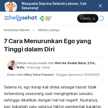
Waspadai Depresi Setelah Lahiran, Cek
Sekarang!
Kesehatan Mental
Mental Lainnya
7 Cara Menurunkan Ego yang
Tinggi dalam Diri
Ditinjau secara medis oleh
Ririn Nur Abdiah Bahar, S.Psi.,
M.Psi.
·
Psikologi
·
None
Ditulis oleh
Hillary Sekar Pawestri
·
Tanggal diperbarui 16/06/2025
Selama ini, ego kerap kali dinilai sebagai hasrat tidak
terbendung seseorang saat menginginkan sesuatu
sehingga dikaitkan dengan hal-hal negatif. Nyatanya,
ego bukanlah satu-satunya faktor pembentuk karakter.