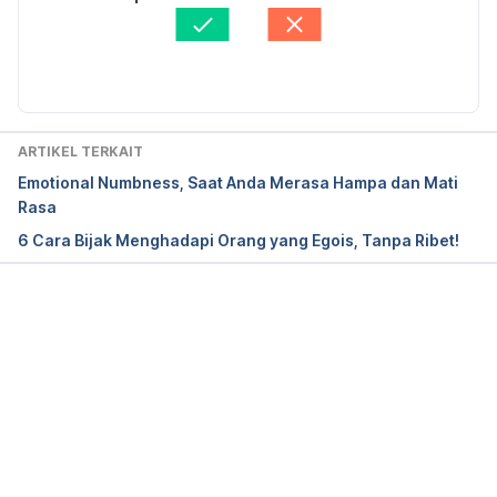
Ditinjau secara medis oleh
Ririn Nur Abdiah Bahar, 
Freud’s theory of the id, ego, and superego.
 (2015). 
S.Psi., M.Psi.
Diperbarui oleh: 
Diah Ayu Lestari
CommonLit. Retrieved June 5, 2025, from 
https://www.commonlit.org/en/texts/freud-s-
theory-of-the-id-ego-and-superego
ARTIKEL TERKAIT
How to stop being selfish (6 ways). 
(2018). 
Emotional Numbness, Saat Anda Merasa Hampa dan Mati
SeeKen. Retrieved June 5, 2025, from 
Rasa
https://seeken.org/how-to-stop-being-selfish/
6 Cara Bijak Menghadapi Orang yang Egois, Tanpa Ribet!
Sigmund Freud’s the ego and the id. 
(2019). JSTOR 
Daily. Retrieved June 5, 2025, from 
https://daily.jstor.org/virtual-roundtable-on-the-
Memuat...
ego-and-the-id/