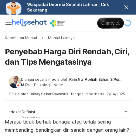
Waspadai Depresi Setelah Lahiran, Cek
Sekarang!
Kesehatan Mental
Mental Lainnya
Penyebab Harga Diri Rendah, Ciri,
dan Tips Mengatasinya
Ditinjau secara medis oleh
Ririn Nur Abdiah Bahar, S.Psi.,
M.Psi.
·
Psikologi
·
None
Ditulis oleh
Hillary Sekar Pawestri
·
Tanggal diperbarui 17/04/2025
Indeks:
Definisi
Penyebab
Merasa tidak berhak bahagia atau terlalu sering
Cara mengatasi
membanding-bandingkan diri sendiri dengan orang lain?