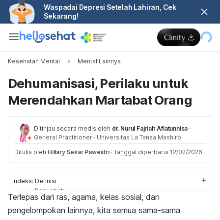
Waspadai Depresi Setelah Lahiran, Cek
Sekarang!
Kesehatan Mental
Mental Lainnya
Dehumanisasi, Perilaku untuk
Merendahkan Martabat Orang
Ditinjau secara medis oleh
dr. Nurul Fajriah Afiatunnisa
·
General Practitioner
·
Universitas La Tansa Mashiro
Ditulis oleh
Hillary Sekar Pawestri
·
Tanggal diperbarui 12/02/2026
Indeks:
Definisi
Penyebab
Terlepas dari ras, agama, kelas sosial, dan
Dampak buruk
pengelompokan lainnya, kita semua sama-sama
Pencegahan