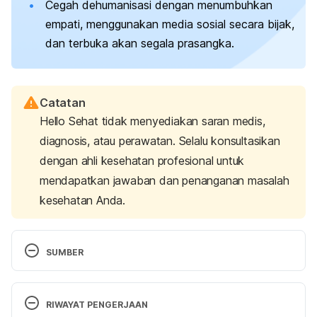
Cegah dehumanisasi dengan menumbuhkan
empati, menggunakan media sosial secara bijak,
dan terbuka akan segala prasangka.
Catatan
Hello Sehat tidak menyediakan saran medis,
diagnosis, atau perawatan. Selalu konsultasikan
dengan ahli kesehatan profesional untuk
mendapatkan jawaban dan penanganan masalah
kesehatan Anda.
SUMBER
Markowitz, D., & Slovic, P. (2019). Social, 
psychological, and demographic characteristics of 
RIWAYAT PENGERJAAN
dehumanization: The case of immigration. 
SSRN 