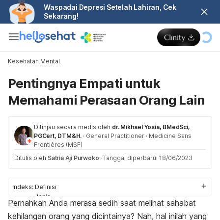
Waspadai Depresi Setelah Lahiran, Cek
Sekarang!
Kesehatan Mental
Pentingnya Empati untuk
Memahami Perasaan Orang Lain
Ditinjau secara medis oleh
dr. Mikhael Yosia, BMedSci,
PGCert, DTM&H.
·
General Practitioner
·
Medicine Sans
Frontières (MSF)
Ditulis oleh
Satria Aji Purwoko
·
Tanggal diperbarui 18/06/2023
Indeks:
Definisi
Jenis
Pernahkah Anda merasa sedih saat melihat sahabat
Ciri-ciri
kehilangan orang yang dicintainya? Nah, hal inilah yang
Manfaat