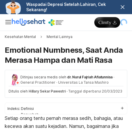
Waspadai Depresi Setelah Lahiran, Cek
Sekarang!
Kesehatan Mental
Mental Lainnya
Emotional Numbness, Saat Anda
Merasa Hampa dan Mati Rasa
Ditinjau secara medis oleh
dr. Nurul Fajriah Afiatunnisa
·
General Practitioner
·
Universitas La Tansa Mashiro
Ditulis oleh
Hillary Sekar Pawestri
·
Tanggal diperbarui 20/03/2023
Indeks:
Definisi
Penyebab
Setiap orang tentu pernah merasa sedih, bahagia, atau
Tanda dan gejala
kecewa akan suatu kejadian. Namun, bagaimana jika
Cara mengatasi