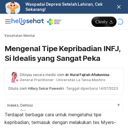
Waspadai Depresi Setelah Lahiran, Cek
Sekarang!
Kesehatan Mental
Mengenal Tipe Kepribadian INFJ,
Si Idealis yang Sangat Peka
Ditinjau secara medis oleh
dr. Nurul Fajriah Afiatunnisa
·
General Practitioner
·
Universitas La Tansa Mashiro
Ditulis oleh
Hillary Sekar Pawestri
·
Tanggal diperbarui 14/07/2023
Indeks:
Definisi
Ciri
Terdapat berbagai cara untuk mengetahui tipe
Kelebihan dan kekurangan
kepribadian, termasuk dengan melakukan tes
Myers-
Pekerjaan ideal