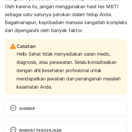
Oleh karena itu, jangan menggunakan hasil tes MBTI
sebagai satu-satunya patokan dalam hidup Anda.
Bagaimanapun, kepribadian manusia sangatlah kompleks
dan dipengaruhi oleh banyak faktor.
Catatan
Hello Sehat tidak menyediakan saran medis,
diagnosis, atau perawatan. Selalu konsultasikan
dengan ahli kesehatan profesional untuk
mendapatkan jawaban dan penanganan masalah
kesehatan Anda.
SUMBER
The Myers & Briggs Foundation – MBTI® Basics
. 
Myersbriggs.org. (2021). Retrieved 7 July 2023, 
RIWAYAT PENGERJAAN