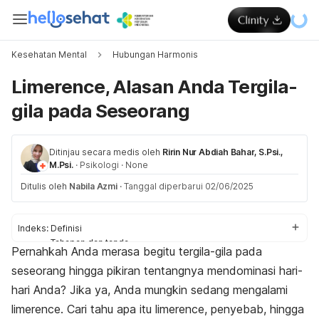
Kesehatan Mental
Hubungan Harmonis
Limerence, Alasan Anda Tergila-
gila pada Seseorang
Ditinjau secara medis oleh
Ririn Nur Abdiah Bahar, S.Psi.,
M.Psi.
·
Psikologi
·
None
Ditulis oleh
Nabila Azmi
·
Tanggal diperbarui 02/06/2025
Indeks:
Definisi
Tahapan dan tanda
Pernahkah Anda merasa begitu tergila-gila pada
Penyebab
seseorang hingga pikiran tentangnya mendominasi hari-
Cara mengatasi
hari Anda? Jika ya, Anda mungkin sedang mengalami
limerence
. Cari tahu apa itu
limerence
, penyebab, hingga