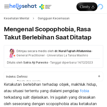
Kesehatan Mental
Gangguan Kecemasan
Mengenal Scopophobia, Rasa
Takut Berlebihan Saat Ditatap
Ditinjau secara medis oleh
dr. Nurul Fajriah Afiatunnisa
·
General Practitioner
·
Universitas La Tansa Mashiro
Ditulis oleh
Satria Aji Purwoko
·
Tanggal diperbarui 14/12/2023
Indeks:
Definisi
Tanda dan gejala
Ketakutan berlebihan terhadap objek, makhluk hidup,
Penyebab
atau situasi tertentu yang dialami pengidap
fobia
Diagnosis
Pengobatan
terkadang sulit dijelaskan. Ini jugalah yang dirasakan
oleh seseorang dengan
scopophobia
atau ketakutan