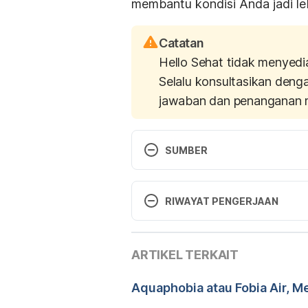
membantu kondisi Anda jadi leb
Catatan
Hello Sehat tidak menyedi
Selalu konsultasikan deng
jawaban dan penanganan 
SUMBER
What Is Hemophobia?
 https://
February 14th, 2019.
RIWAYAT PENGERJAAN
Coping With the Fear of Blood
Versi Terbaru
.
hemophobia-causes-and-symptom
ARTIKEL TERKAIT
22/02/2021
Medical Definition of Hemophob
Ditulis oleh 
Aprinda Puji
Aquaphobia atau Fobia Air, M
articlekey=12337. Accessed on F
Ditinjau secara medis oleh
d