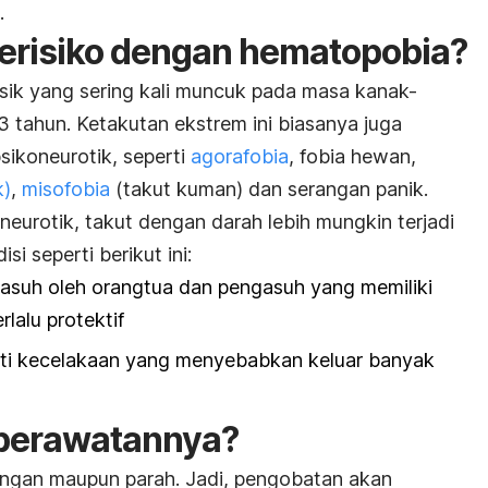
.
berisiko dengan hematopobia?
isik yang sering kali muncuk pada masa kanak-
13 tahun. Ketakutan ekstrem ini biasanya juga
ikoneurotik, seperti
agorafobia
, fobia hewan,
k)
,
misofobia
(takut kuman) dan serangan panik.
neurotik, takut dengan darah lebih mungkin terjadi
i seperti berikut ini:
iasuh oleh orangtua dan pengasuh yang memiliki
rlalu protektif
ti kecelakaan yang menyebabkan keluar banyak
 perawatannya?
 ringan maupun parah. Jadi, pengobatan akan